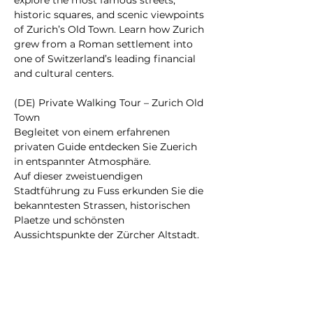
explore the most famous streets, 
historic squares, and scenic viewpoints 
of Zurich’s Old Town. Learn how Zurich 
grew from a Roman settlement into 
one of Switzerland’s leading financial 
and cultural centers.
(DE) Private Walking Tour – Zurich Old 
Town
Begleitet von einem erfahrenen 
privaten Guide entdecken Sie Zuerich 
in entspannter Atmosphäre.
Auf dieser zweistuendigen 
Stadtführung zu Fuss erkunden Sie die 
bekanntesten Strassen, historischen 
Plaetze und schönsten 
Aussichtspunkte der Zürcher Altstadt. 
Erfahren Sie, wie sich Zuerich von einer 
roemischen Siedlung zu einem 
bedeutenden Finanz- und 
Kulturzentrum der Schweiz entwickelt 
hat.