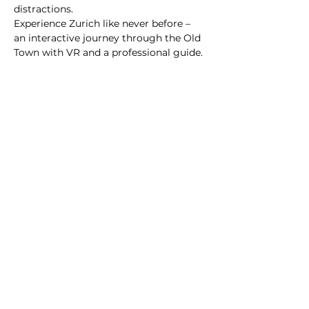
distractions.
Experience Zurich like never before – 
an interactive journey through the Old 
Town with VR and a professional guide.
@2023 alle Rechte
vorbehalten
Datenschutzrichtlinie
Geschäftsbedingungen
City Illusion GmbH
info@cityillusion.com
WhatsApp
+41768020075