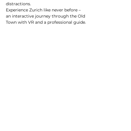
distractions.
Experience Zurich like never before – 
an interactive journey through the Old 
Town with VR and a professional guide.
@2023 alle Rechte
vorbehalten
Datenschutzrichtlinie
Geschäftsbedingungen
City Illusion GmbH
info@cityillusion.com
WhatsApp
+41768020075