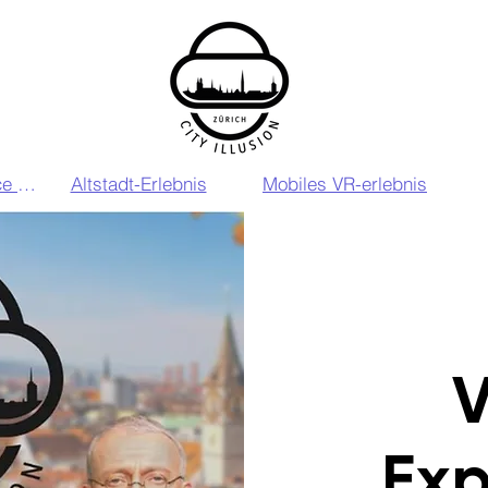
VIP VR Experience Zurich
Altstadt-Erlebnis
Mobiles VR-erlebnis
V
Exp