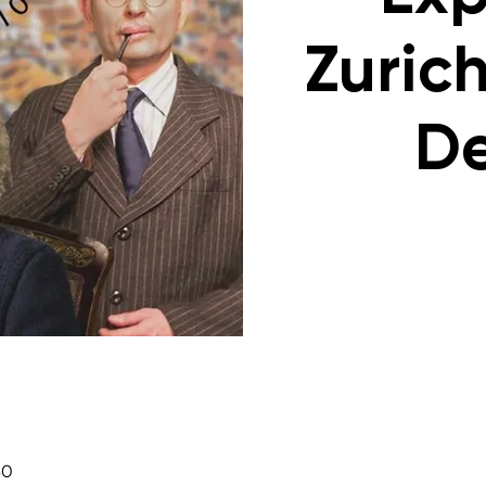
Zurich
De
30