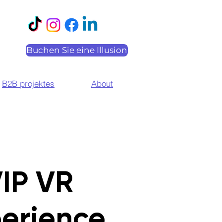
Buchen Sie eine Illusion
B2B projektes
About
IP VR
erience