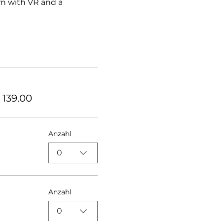
wn with VR and a 
 139.00
Anzahl
0
Anzahl
0