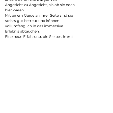
Angesicht zu Angesicht, als ob sie noch 
hier wären.
Mit einem Guide an Ihrer Seite sind sie 
stehts gut betreut und können 
vollumfänglich in das immersive 
Erlebnis abtauchen.
Eine neue Erfahrung, die Sie bestimmt 
nicht vergessen werden!
@2023 alle Rechte
vorbehalten
Datenschutzrichtlinie
Geschäftsbedingungen
City Illusion GmbH