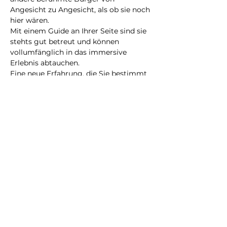
Angesicht zu Angesicht, als ob sie noch 
hier wären.
Mit einem Guide an Ihrer Seite sind sie 
stehts gut betreut und können 
vollumfänglich in das immersive 
Erlebnis abtauchen.
Eine neue Erfahrung, die Sie bestimmt 
nicht vergessen werden!
@2023 alle Rechte
vorbehalten
Datenschutzrichtlinie
Geschäftsbedingungen
City Illusion GmbH