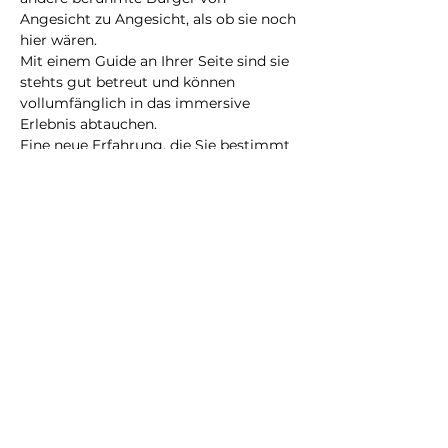
Angesicht zu Angesicht, als ob sie noch 
hier wären.
Mit einem Guide an Ihrer Seite sind sie 
stehts gut betreut und können 
vollumfänglich in das immersive 
Erlebnis abtauchen.
Eine neue Erfahrung, die Sie bestimmt 
nicht vergessen werden!
@2023 alle Rechte
vorbehalten
Datenschutzrichtlinie
Geschäftsbedingungen
City Illusion GmbH