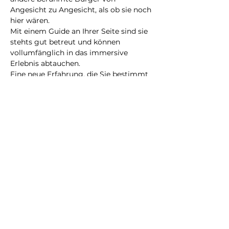
Angesicht zu Angesicht, als ob sie noch 
hier wären.
Mit einem Guide an Ihrer Seite sind sie 
stehts gut betreut und können 
vollumfänglich in das immersive 
Erlebnis abtauchen.
Eine neue Erfahrung, die Sie bestimmt 
nicht vergessen werden!
@2023 alle Rechte
vorbehalten
Datenschutzrichtlinie
Geschäftsbedingungen
City Illusion GmbH