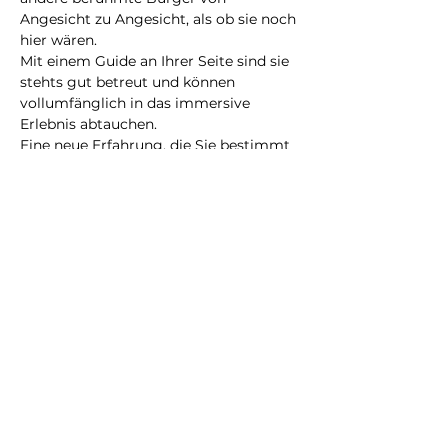
Angesicht zu Angesicht, als ob sie noch 
hier wären.
Mit einem Guide an Ihrer Seite sind sie 
stehts gut betreut und können 
vollumfänglich in das immersive 
Erlebnis abtauchen.
Eine neue Erfahrung, die Sie bestimmt 
nicht vergessen werden!
@2023 alle Rechte
vorbehalten
Datenschutzrichtlinie
Geschäftsbedingungen
City Illusion GmbH