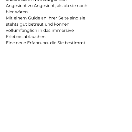
Angesicht zu Angesicht, als ob sie noch 
hier wären.
Mit einem Guide an Ihrer Seite sind sie 
stehts gut betreut und können 
vollumfänglich in das immersive 
Erlebnis abtauchen.
Eine neue Erfahrung, die Sie bestimmt 
nicht vergessen werden!
@2023 alle Rechte
vorbehalten
Datenschutzrichtlinie
Geschäftsbedingungen
City Illusion GmbH