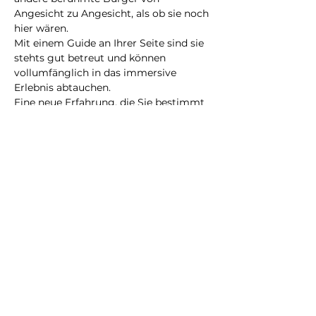
Angesicht zu Angesicht, als ob sie noch 
hier wären.
Mit einem Guide an Ihrer Seite sind sie 
stehts gut betreut und können 
vollumfänglich in das immersive 
Erlebnis abtauchen.
Eine neue Erfahrung, die Sie bestimmt 
nicht vergessen werden!
@2023 alle Rechte
vorbehalten
Datenschutzrichtlinie
Geschäftsbedingungen
City Illusion GmbH