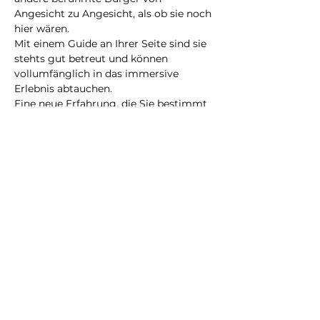
Angesicht zu Angesicht, als ob sie noch 
hier wären.
Mit einem Guide an Ihrer Seite sind sie 
stehts gut betreut und können 
vollumfänglich in das immersive 
Erlebnis abtauchen.
Eine neue Erfahrung, die Sie bestimmt 
nicht vergessen werden!
@2023 alle Rechte
vorbehalten
Datenschutzrichtlinie
Geschäftsbedingungen
City Illusion GmbH