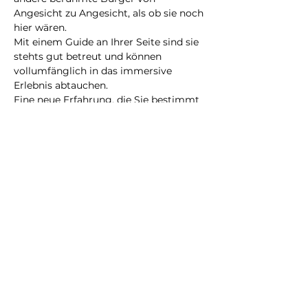
Angesicht zu Angesicht, als ob sie noch 
hier wären.
Mit einem Guide an Ihrer Seite sind sie 
stehts gut betreut und können 
vollumfänglich in das immersive 
Erlebnis abtauchen.
Eine neue Erfahrung, die Sie bestimmt 
nicht vergessen werden!
@2023 alle Rechte
vorbehalten
Datenschutzrichtlinie
Geschäftsbedingungen
City Illusion GmbH