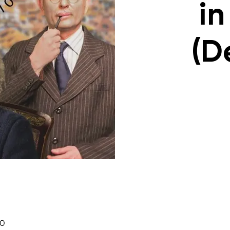
in
(D
30