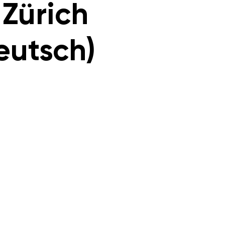
 Zürich
eutsch)