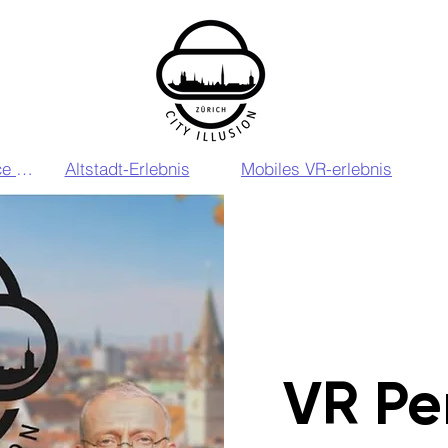
VIP VR Experience Zurich
Altstadt-Erlebnis
Mobiles VR-erlebnis
VR Pe