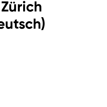
 Zürich
eutsch)