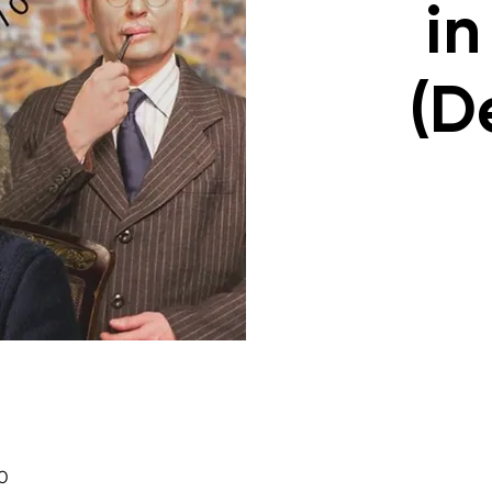
in
(D
30