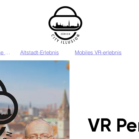
VIP VR Experience Zurich
Altstadt-Erlebnis
Mobiles VR-erlebnis
VR Pe