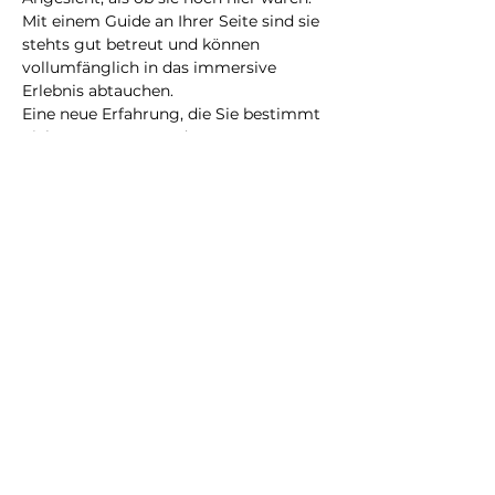
Mit einem Guide an Ihrer Seite sind sie 
stehts gut betreut und können 
vollumfänglich in das immersive 
Erlebnis abtauchen.
Eine neue Erfahrung, die Sie bestimmt 
nicht vergessen werden!
@2023 alle Rechte
vorbehalten
Datenschutzrichtlinie
Geschäftsbedingungen
City Illusion GmbH
info@cityillusion.com