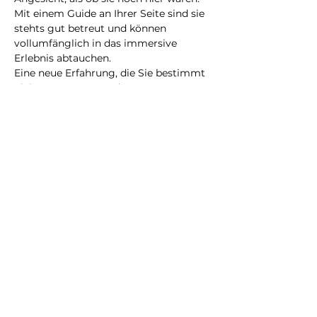
Mit einem Guide an Ihrer Seite sind sie 
stehts gut betreut und können 
vollumfänglich in das immersive 
Erlebnis abtauchen.
Eine neue Erfahrung, die Sie bestimmt 
nicht vergessen werden!
@2023 alle Rechte
vorbehalten
Datenschutzrichtlinie
Geschäftsbedingungen
City Illusion GmbH
info@cityillusion.com