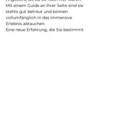
Mit einem Guide an Ihrer Seite sind sie 
stehts gut betreut und können 
vollumfänglich in das immersive 
Erlebnis abtauchen.
Eine neue Erfahrung, die Sie bestimmt 
nicht vergessen werden!
@2023 alle Rechte
vorbehalten
Datenschutzrichtlinie
Geschäftsbedingungen
City Illusion GmbH
info@cityillusion.com