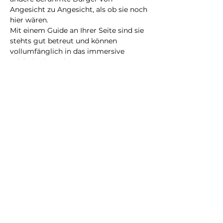
Angesicht zu Angesicht, als ob sie noch 
hier wären.
Mit einem Guide an Ihrer Seite sind sie 
stehts gut betreut und können 
vollumfänglich in das immersive 
Erlebnis abtauchen.
Eine neue Erfahrung, die Sie bestimmt 
nicht vergessen werden!
@2023 all rights reserved
Privacy Policy
Terms and Conditions
City Illusion GmbH