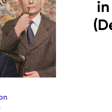
in
(D
on
0