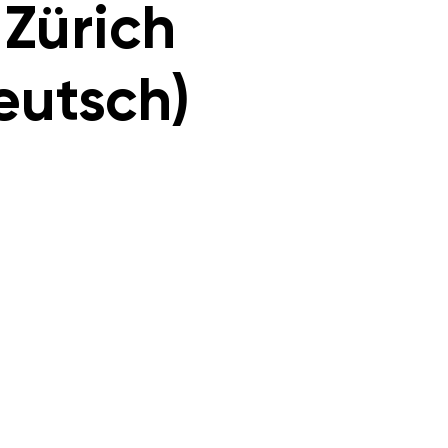
 Zürich
eutsch)