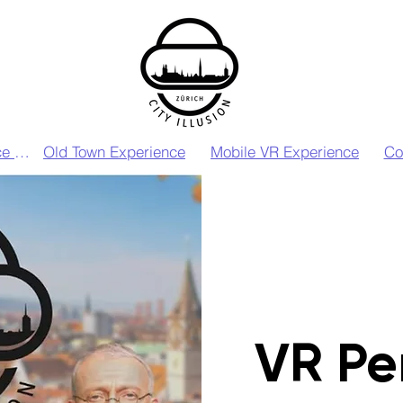
VIP VR Experience Zurich
Old Town Experience
Mobile VR Experience
Co
VR Pe