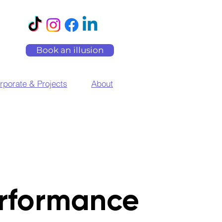
Book an illusion
rporate & Projects
About
rformance