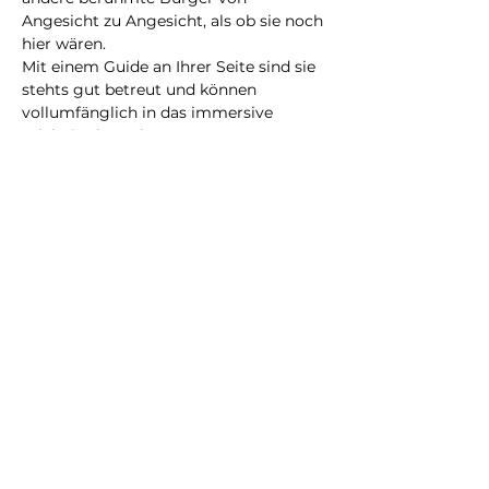
Angesicht zu Angesicht, als ob sie noch 
hier wären.
Mit einem Guide an Ihrer Seite sind sie 
stehts gut betreut und können 
vollumfänglich in das immersive 
Erlebnis abtauchen.
Eine neue Erfahrung, die Sie bestimmt 
nicht vergessen werden!
@2023 all rights reserved
Privacy Policy
Terms and Conditions
City Illusion GmbH