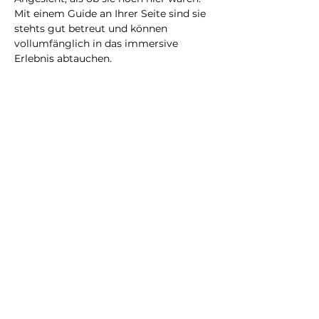
Mit einem Guide an Ihrer Seite sind sie 
stehts gut betreut und können 
vollumfänglich in das immersive 
Erlebnis abtauchen.
Eine neue Erfahrung, die Sie bestimmt 
nicht vergessen werden!
@2023 all rights reserved
Privacy Policy
Terms and Conditions
City Illusion GmbH
info@cityillusio
n.com
WhatsApp
+41768020075