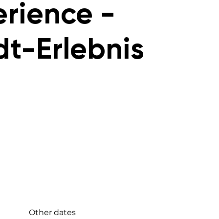
rience -
dt-Erlebnis
Other dates