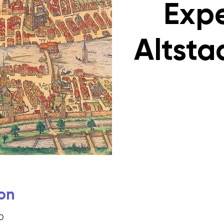
Expe
Altsta
on
00