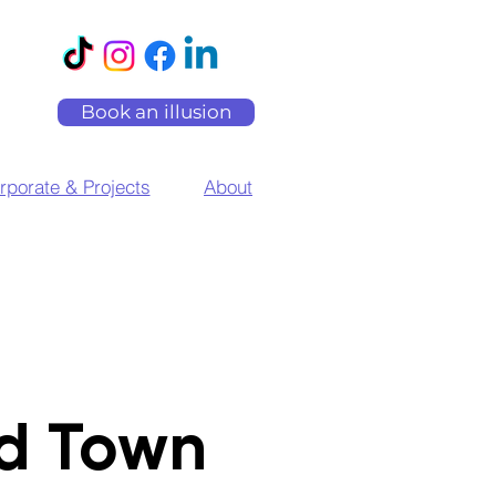
Book an illusion
rporate & Projects
About
d Town