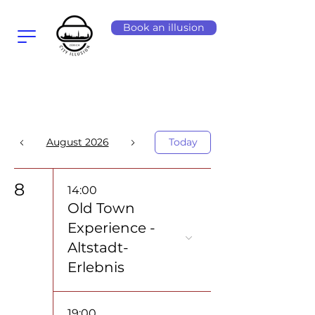
Book an illusion
August 2026
Today
8
14:00
Old Town
Experience -
Altstadt-
Erlebnis
19:00