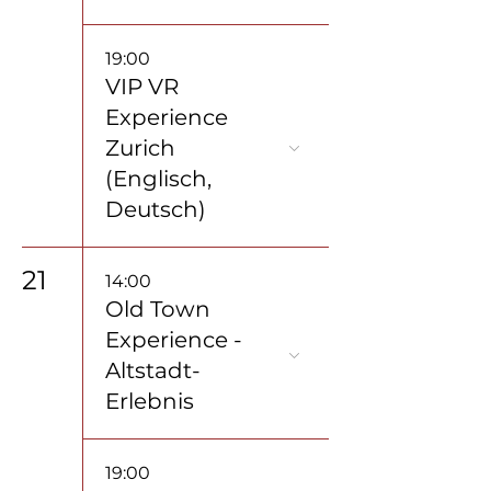
19:00
VIP VR
Experience
Zurich
(Englisch,
Deutsch)
21
14:00
Old Town
Experience -
Altstadt-
Erlebnis
19:00