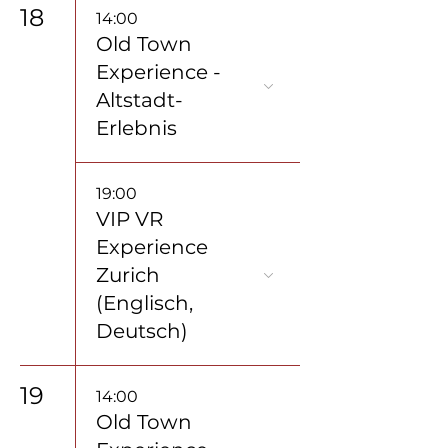
18
14:00
Old Town
Experience -
Altstadt-
Erlebnis
19:00
VIP VR
Experience
Zurich
(Englisch,
Deutsch)
19
14:00
Old Town