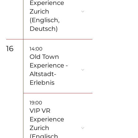
Experience
Zurich
(Englisch,
Deutsch)
16
14:00
Old Town
Experience -
Altstadt-
Erlebnis
19:00
VIP VR
Experience
Zurich
(Englisch,