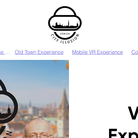
VIP VR Experience Zurich
Old Town Experience
Mobile VR Experience
Co
V
Exp