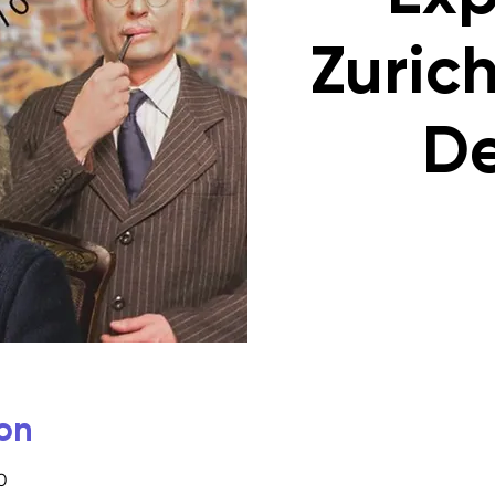
Zurich
De
on
0