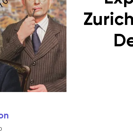
Zurich
De
on
0