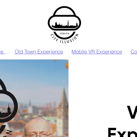
VIP VR Experience Zurich
Old Town Experience
Mobile VR Experience
Co
V
Exp