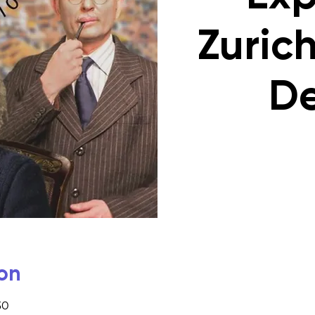
Zurich
De
on
30