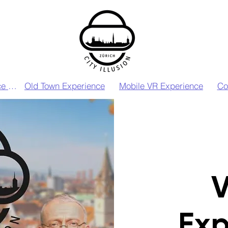
VIP VR Experience Zurich
Old Town Experience
Mobile VR Experience
Co
V
Exp