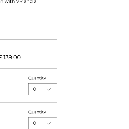
wn with VR and a 
 139.00
Quantity
0
Quantity
0