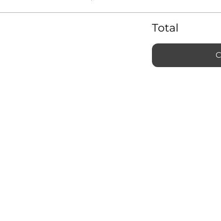
Total
C