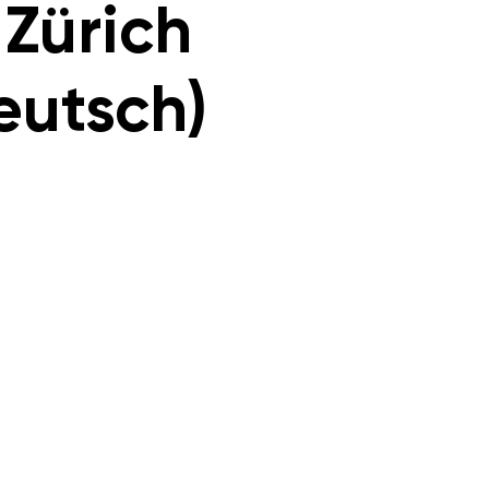
 Zürich
eutsch)