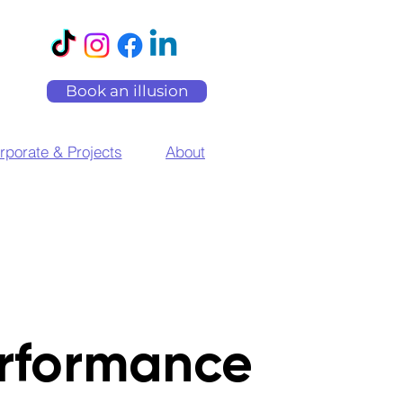
Book an illusion
rporate & Projects
About
rformance