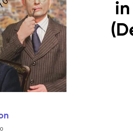
in
(D
on
30