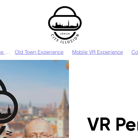
VIP VR Experience Zurich
Old Town Experience
Mobile VR Experience
Co
VR Pe