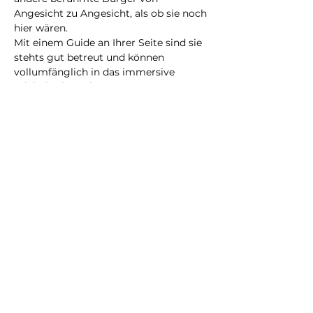
Angesicht zu Angesicht, als ob sie noch 
hier wären.
Mit einem Guide an Ihrer Seite sind sie 
stehts gut betreut und können 
vollumfänglich in das immersive 
Erlebnis abtauchen.
Eine neue Erfahrung, die Sie bestimmt 
nicht vergessen werden!
@2023 all rights reserved
Privacy Policy
Terms and Conditions
City Illusion GmbH