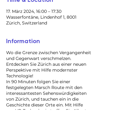
17. März 2024, 16:00 – 17:30
Wasserfontäne, Lindenhof 1, 8001
Zürich, Switzerland
Information
Wo die Grenze zwischen Vergangenheit
und Gegenwart verschmelzen.
Entdecken Sie Zürich aus einer neuen
Perspektive mit Hilfe modernster
Technologie!
In 90 Minuten folgen Sie einer
festgelegten Marsch Route mit den
interessantesten Sehenswürdigkeiten
von Zürich, und tauchen ein in die
Geschichte dieser Orte ein. Mit Hilfe
von VR-Technologie treffen Sie Albert
Einstein, Ulrich Zwingli und andere
berühmte Bürger von Angesicht zu
Angesicht, als ob sie noch hier wären.
Mit einem Guide an Ihrer Seite sind sie