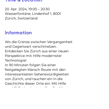
20. Apr. 2024, 19:00 – 20:30
Wasserfontäne, Lindenhof 1, 8001
Zürich, Switzerland
Information
Wo die Grenze zwischen Vergangenheit
und Gegenwart verschmelzen.
Entdecken Sie Zürich aus einer neuen
Perspektive mit Hilfe modernster
Technologie!
In 90 Minuten folgen Sie einer
festgelegten Marsch Route mit den
interessantesten Sehenswürdigkeiten
von Zürich, und tauchen ein in die
Geschichte dieser Orte ein. Mit Hilfe
von VR-Technologie treffen Sie Albert
Einstein, Ulrich Zwingli und andere
berühmte Bürger von Angesicht zu
Angesicht, als ob sie noch hier wären.
Mit einem Guide an Ihrer Seite sind sie