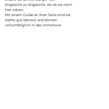
Angesicht zu Angesicht, als ob sie noch 
hier wären.
Mit einem Guide an Ihrer Seite sind sie 
stehts gut betreut und können 
vollumfänglich in das immersive 
Erlebnis abtauchen.
Eine neue Erfahrung, die Sie bestimmt 
nicht vergessen werden!
@2023 all rights reserved
Privacy Policy
Terms and Conditions
City Illusion GmbH