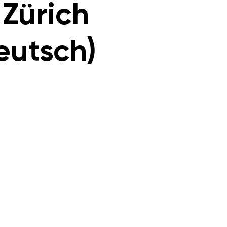
 Zürich
eutsch)