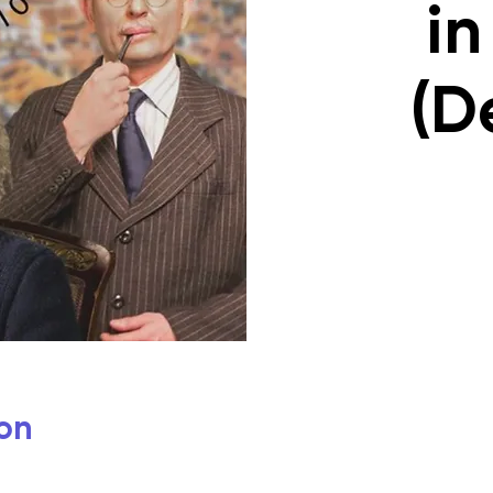
in
(D
on
0