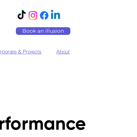
Book an illusion
rporate & Projects
About
rformance