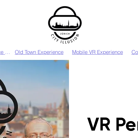
VIP VR Experience Zurich
Old Town Experience
Mobile VR Experience
Co
VR Pe