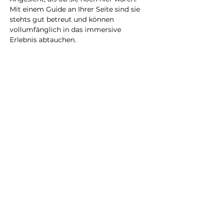
Mit einem Guide an Ihrer Seite sind sie 
stehts gut betreut und können 
vollumfänglich in das immersive 
Erlebnis abtauchen.
Eine neue Erfahrung, die Sie bestimmt 
nicht vergessen werden!
@2023 all rights reserved
Privacy Policy
Terms and Conditions
City Illusion GmbH
info@cityillusio
n.com
WhatsApp
+41768020075