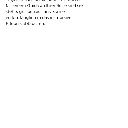
Mit einem Guide an Ihrer Seite sind sie 
stehts gut betreut und können 
vollumfänglich in das immersive 
Erlebnis abtauchen.
Eine neue Erfahrung, die Sie bestimmt 
nicht vergessen werden!
@2023 all rights reserved
Privacy Policy
Terms and Conditions
City Illusion GmbH
info@cityillusio
n.com
WhatsApp
+41768020075