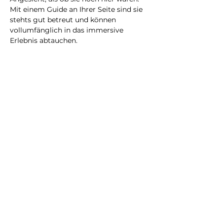
Mit einem Guide an Ihrer Seite sind sie 
stehts gut betreut und können 
vollumfänglich in das immersive 
Erlebnis abtauchen.
Eine neue Erfahrung, die Sie bestimmt 
nicht vergessen werden!
@2023 all rights reserved
Privacy Policy
Terms and Conditions
City Illusion GmbH
info@cityillusio
n.com
WhatsApp
+41768020075