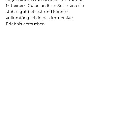
Mit einem Guide an Ihrer Seite sind sie 
stehts gut betreut und können 
vollumfänglich in das immersive 
Erlebnis abtauchen.
Eine neue Erfahrung, die Sie bestimmt 
nicht vergessen werden!
@2023 all rights reserved
Privacy Policy
Terms and Conditions
City Illusion GmbH
info@cityillusio
n.com
WhatsApp
+41768020075