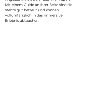
Mit einem Guide an Ihrer Seite sind sie 
stehts gut betreut und können 
vollumfänglich in das immersive 
Erlebnis abtauchen.
Eine neue Erfahrung, die Sie bestimmt 
nicht vergessen werden!
@2023 all rights reserved
Privacy Policy
Terms and Conditions
City Illusion GmbH
info@cityillusio
n.com
WhatsApp
+41768020075