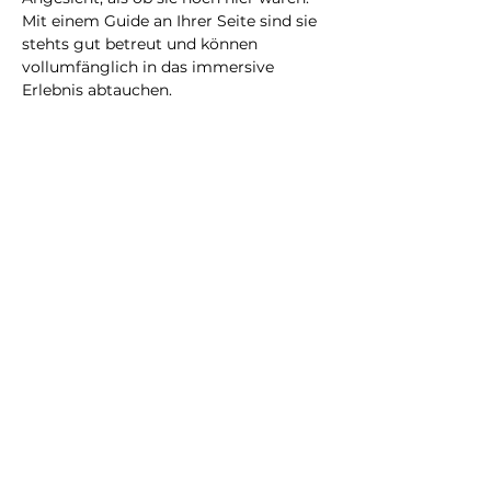
Mit einem Guide an Ihrer Seite sind sie 
stehts gut betreut und können 
vollumfänglich in das immersive 
Erlebnis abtauchen.
Eine neue Erfahrung, die Sie bestimmt 
nicht vergessen werden!
@2023 all rights reserved
Privacy Policy
Terms and Conditions
City Illusion GmbH
info@cityillusio
n.com
WhatsApp
+41768020075