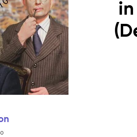
in
(D
on
30