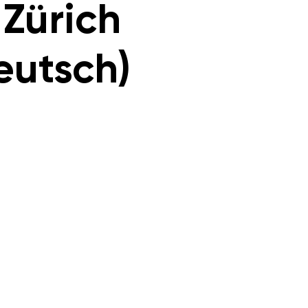
 Zürich
eutsch)