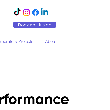
Book an illusion
rporate & Projects
About
rformance