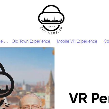
VIP VR Experience Zurich
Old Town Experience
Mobile VR Experience
Co
VR Pe