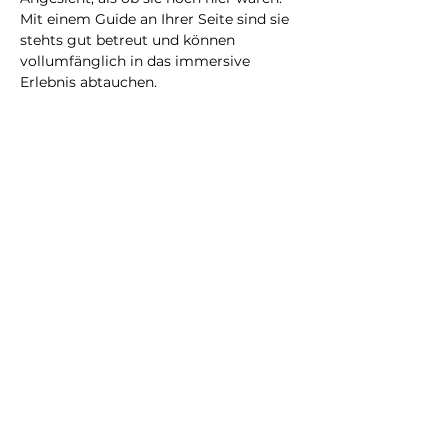
Mit einem Guide an Ihrer Seite sind sie 
stehts gut betreut und können 
vollumfänglich in das immersive 
Erlebnis abtauchen.
Eine neue Erfahrung, die Sie bestimmt 
nicht vergessen werden!
@2023 all rights reserved
Privacy Policy
Terms and Conditions
City Illusion GmbH
info@cityillusio
n.com
WhatsApp
+41768020075