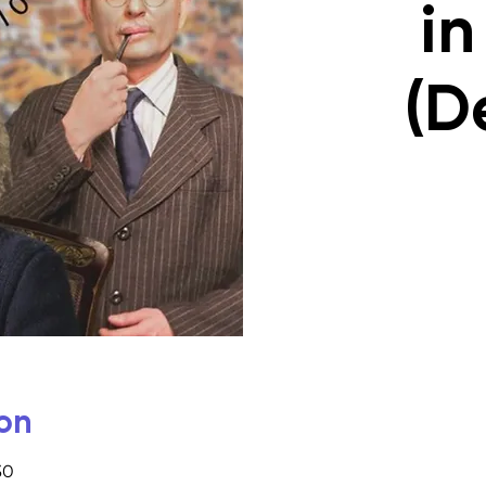
in
(D
on
30