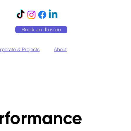
Book an illusion
rporate & Projects
About
rformance