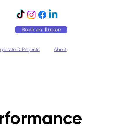
Book an illusion
rporate & Projects
About
rformance