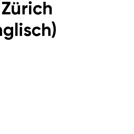
 Zürich
nglisch)