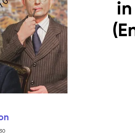
in
(E
on
:30