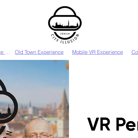
VIP VR Experience Zurich
Old Town Experience
Mobile VR Experience
Co
VR Pe