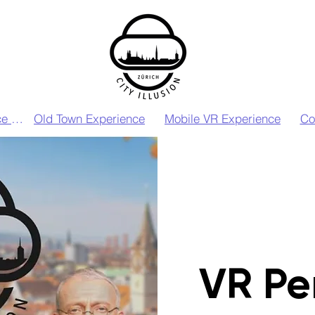
VIP VR Experience Zurich
Old Town Experience
Mobile VR Experience
Co
VR Pe