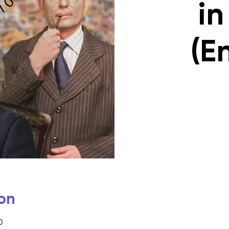
in
(E
on
0