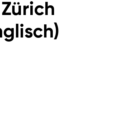
 Zürich
nglisch)