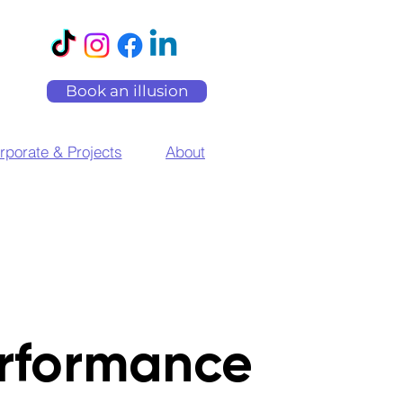
Book an illusion
rporate & Projects
About
rformance